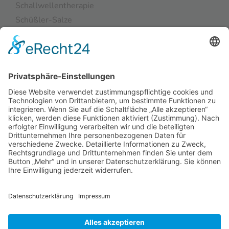
Schallwellentherapie
Schüßler-Salze
Taping
Kontakt
Impressum
Datenschutzerklärung
© Naturheilpraxis Heilpraktiker Kian Schirmohammadi, Am
Markt 12, 53937 Schleiden, Tel. 02445 / 85 17 870