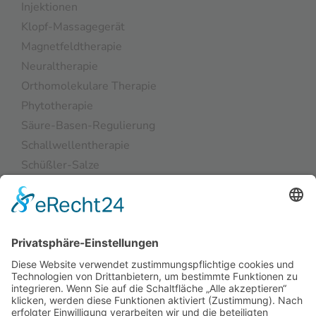
Injektionen
Klopf-Massagegerät
Magnetfeldtherapie
Neuraltherapie
Orthomolekulare Therapie
Phytotherapie
Säure-Basen-Regulierung
Schallwellentherapie
Schüßler-Salze
Taping
Kontakt
Impressum
Datenschutzerklärung