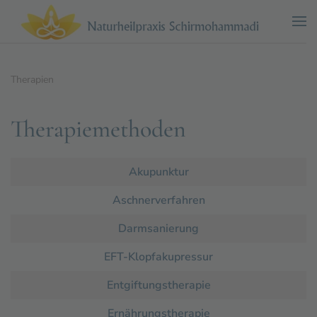
Zum Hauptinhalt springen
Therapien
Therapiemethoden
Beiträge
Titel
Akupunktur
Aschnerverfahren
Darmsanierung
EFT-Klopfakupressur
Entgiftungstherapie
Ernährungstherapie