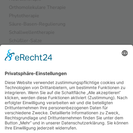
Orthomolekulare Therapie
Phytotherapie
Säure-Basen-Regulierung
Schallwellentherapie
Schüßler-Salze
Taping
Kontakt
Impressum
Datenschutzerklärung